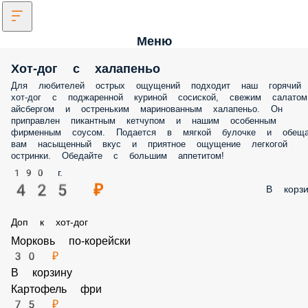
Меню
Хот-дог с халапеньо
Для любителей острых ощущений подходит наш горячий хот-дог с
поджаренной куриной сосиской, свежим салатом айсбергом и
остреньким маринованным халапеньо. Он приправлен пикантным
кетчупом и нашим особенным фирменным соусом. Подается в мяг
булочке и обещает вам насыщенный вкус и приятное ощущение
легкогой остринки. Обедайте с большим аппетитом!
190 г.
425 ₽
В корз
Доп к хот-дог
Морковь по-корейски
30 ₽
В корзину
Картофель фри