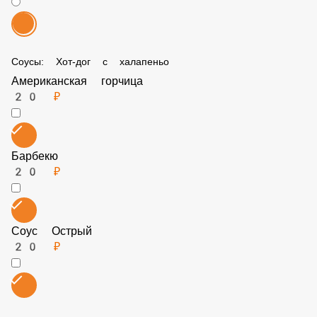
В бокс
Хочу бокс (набор свежие овощи, картофель фри,
фирменный соус)
199 ₽
Бокс не нужен
Бесплатно
Соусы: Хот-дог с халапеньо
Американская горчица
20 ₽