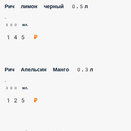
Рич лимон черный 0.5л
-
500 мл.
145 ₽
Рич Апельсин Манго 0.3л
-
300 мл.
125 ₽
Рич яблоко 0.3л