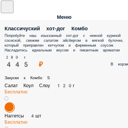
Меню
Классичуский хот-дог Комбо
Попробуйте наш изысканный хот-дог с нежной куриной сосиской,
свежим салатом айсбергом в мягкой булочке, который приправлен
кетчупом и фирменным соусом. Насладитесь идеальным вкусом и
пикантным ароматом
280 г.
445 ₽
В корз
Закуски к Комбо S
Салат Коул Слоу 120г
Бесплатно
Наггетсы 4шт