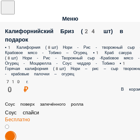
Меню
Калифорнийский Бриз (24 шт) в
подарок
•1 Калифорния (8шт) Нори - Рис - творожный сыр 
Крабовое мясо - Тобико – Огурец. •1 Краб сакура
(8шт) Нори - Рис - Творожный сыр -Крабовое мясо -
Огурец - Моцарелла - Соус чеддер - Тобико •1
Горячая калифорния (8шт) Нори – рис – сыр творожн
- крабовые палочки – огурец
710 г.
0 ₽
В корзи
Соус поверх запечённого ролла
Соус спайси
Бесплатно