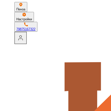
Пенза
Настройки
79875167322