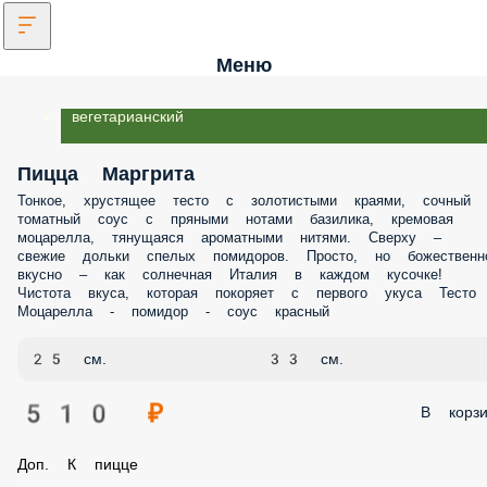
Меню
вегетарианский
Пицца Маргрита
Тонкое, хрустящее тесто с золотистыми краями, сочный томатный
соус с пряными нотами базилика, кремовая моцарелла, тянущаяся
ароматными нитями. Сверху – свежие дольки спелых помидоров.
Просто, но божественно вкусно – как солнечная Италия в каждом
кусочке! Чистота вкуса, которая покоряет с первого укуса Тесто -
Моцарелла - помидор - соус красный
25 см.
33 см.
510 ₽
В корз
Доп. К пицце