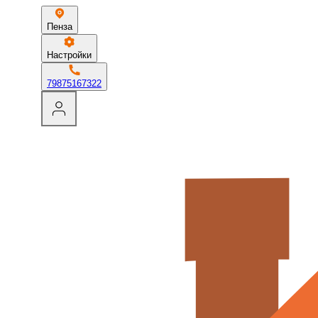
Пенза
Настройки
79875167322