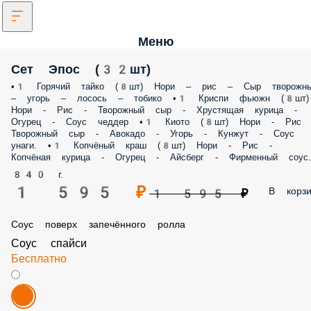
Меню
Сет Эпос (32шт)
•1 Горячий тайко (8шт) Нори – рис – Сыр творожный – угорь – лосос
тобико •1 Криспи фьюжн (8шт) Нори - Рис - Творожный сыр -
Хрустящая курица - Огурец - Соус чеддер •1 Киото (8шт) Нори - Рис -
Творожный сыр - Авокадо - Угорь - Кунжут - Соус унаги. •1 Копчёный
краш (8шт) Нори - Рис - Копчёная курица - Огурец - Айсберг -
Фирменный соус.
840 г.
1 595 ₽
В корз
1 595 ₽
Соус поверх запечённого ролла
Соус спайси
Бесплатно