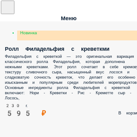
Меню
Новинка
Ролл Филадельфия с креветкми
Филадельфия с креветкой — это оригинальная вариация классическог
ролла Филадельфия, которая дополнена нежными креветками. Этот ро
сочетает в себе кремовую текстуру сливочного сыра, насыщенный вку
лосося и сладковатую сочность креветок, что делает его особенно
изысканным и популярным среди любителей морепродуктов. Основны
ингредиенты ролла Филадельфия с креветкой включают: Нори - Кревет
- Рис - Креметте сыр - Лосось,
230 г.
595 ₽
В корз