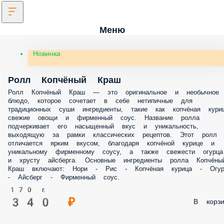
Меню
Новинка
Ролл Копчёный Краш
Ролл Копчёный Краш — это оригинальное и необычное блюдо,
которое сочетает в себе нетипичные для традиционных суши
ингредиенты, такие как копчёная курица, свежие овощи и фирмен
соус. Название ролла подчеркивает его насыщенный вкус и
уникальность, выходящую за рамки классических рецептов. Этот ро
отличается ярким вкусом, благодаря копчёной курице и уникально
фирменному соусу, а также свежести огурца и хрусту айсберга.
Основные ингредиенты ролла Копчёный Краш включают: Нори - Рис
Копчёная курица - Огурец - Айсберг - Фирменный соус.
170 г.
340 ₽
В корз